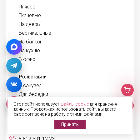
Плиссе
Тканевые
На дверь
Вертикальные
На балкон
На кухню
В офис
Рольставни
В санузел
Для беседки
На двери
Этот сайт использует
файлы cookie
для хранения
данных. Продолжая использовать сайт, вы даете
На наружные окна
свое согласие на работу с этими файлами.
Принять
Связаться:
8 812 501 12 23