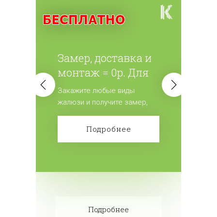
Замер, доставка и
монтаж = 0р. Для
всех жалюзи.
Закажите любые виды
жалюзи и получите замер,
доставку и монтаж
бесплатно! Сделайте заказ!
Подробнее
Подробнее