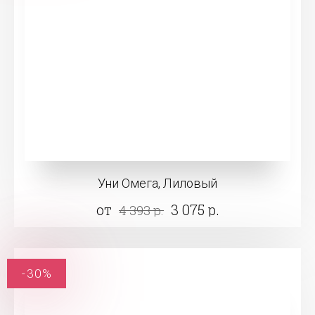
Уни Омега, Лиловый
от
3 075 р.
4 393 р.
-30%