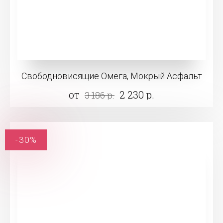
Свободновисящие Омега, Мокрый Асфальт
от
2 230 р.
3 186 р.
-30%