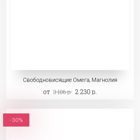
Свободновисящие Омега, Магнолия
от
2 230 р.
3 186 р.
-30%