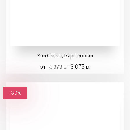
Уни Омега, Бирюзовый
от
3 075 р.
4 393 р.
-30%