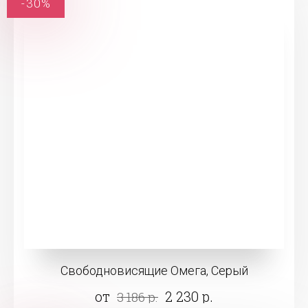
-30%
Свободновисящие Омега, Серый
от
2 230 р.
3 186 р.