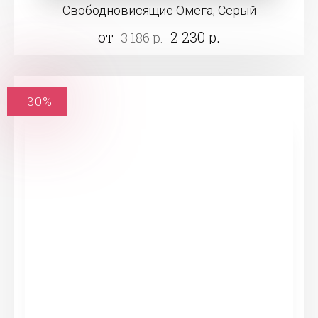
Свободновисящие Омега, Серый
от
2 230 р.
3 186 р.
-30%