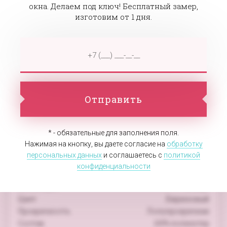
окна. Делаем под ключ! Бесплатный замер,
изготовим от 1 дня.
Отправить
* - обязательные для заполнения поля.
Нажимая на кнопку, вы даете согласие на
обработку
персональных данных
и соглашаетесь c
политикой
конфиденциальности
Рулонная штора
Коллекция
Альфа
Цвет
Бирюзовый
Прозрачность
Полупрозрачная
Состав
100% полиэстер